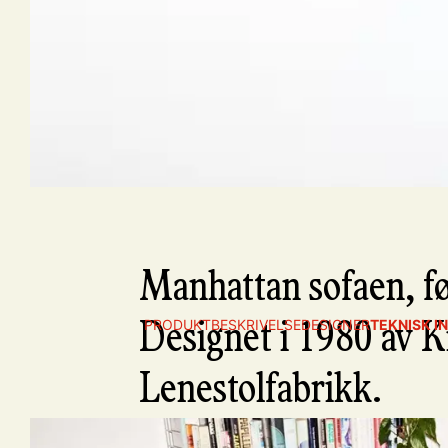
Manhattan sofaen, fø
PRODUKTBESKRIVELSE
DESIGNER
TEKNISK I
Designet i 1980 av 
Lenestolfabrikk.