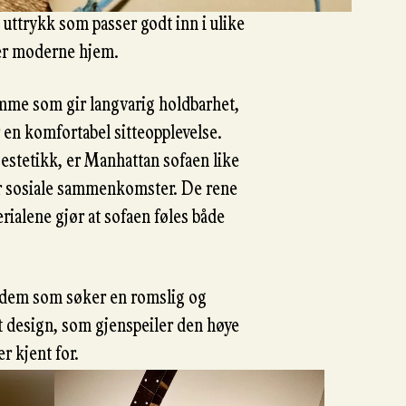
t uttrykk som passer godt inn i ulike
 mer moderne hjem.
amme som gir langvarig holdbarhet,
en komfortabel sitteopplevelse.
estetikk, er Manhattan sofaen like
or sosiale sammenkomster. De rene
erialene gjør at sofaen føles både
r dem som søker en romslig og
t design, som gjenspeiler den høye
 kjent for.