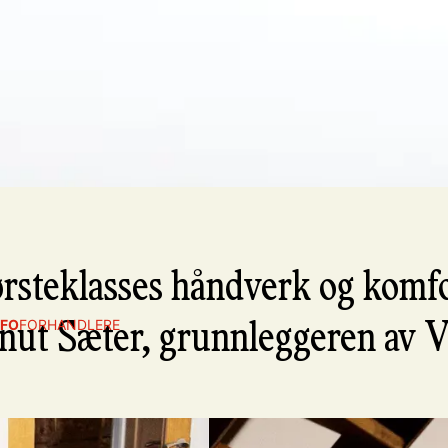
rsteklasses håndverk og komfo
NFO
FORHANDLERE
Knut Sæter, grunnleggeren av 