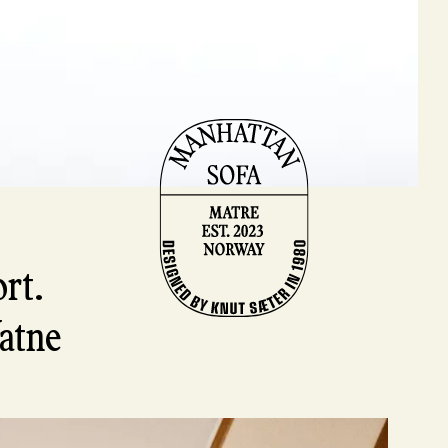
rt.
Vatne