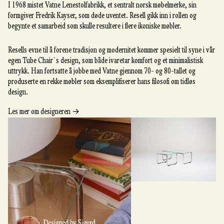
I 1968 mistet Vatne Lenestolfabrikk, et sentralt norsk møbelmerke, sin
formgiver Fredrik Kayser, som døde uventet. Resell gikk inn i rollen og
begynte et samarbeid som skulle resultere i flere ikoniske møbler.
Resells evne til å forene tradisjon og modernitet kommer spesielt til syne i vår
egen Tube Chair`s design, som både ivaretar komfort og et minimalistisk
uttrykk. Han fortsatte å jobbe med Vatne gjennom 70- og 80-tallet og
produserte en rekke møbler som eksemplifiserer hans filosofi om tidløs
design.
→
Les mer om designeren