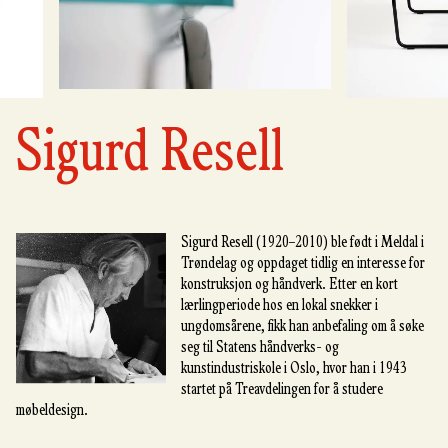
Sigurd Resell
Sigurd Resell (1920–2010) ble født i Meldal i
Trøndelag og oppdaget tidlig en interesse for
konstruksjon og håndverk. Etter en kort
lærlingperiode hos en lokal snekker i
ungdomsårene, fikk han anbefaling om å søke
seg til Statens håndverks- og
kunstindustriskole i Oslo, hvor han i 1943
startet på Treavdelingen for å studere
møbeldesign.