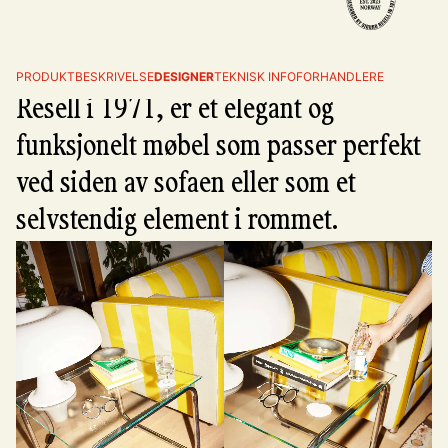
Tube sidebord, designet av Sigurd
PRODUKTBESKRIVELSE
DESIGNER
TEKNISK INFO
FORHANDLERE
Resell i 1971, er et elegant og
funksjonelt møbel som passer perfekt
ved siden av sofaen eller som et
selvstendig element i rommet.