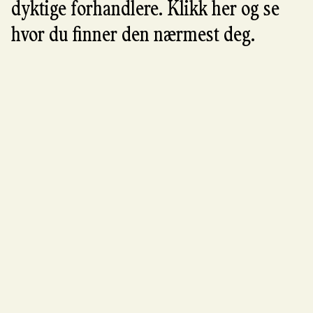
på glidere på gulvet og flyttes enkelt ved å holde
dyktige forhandlere. Klikk her og se
med en fuktig klut og mild rengjøringsmiddel ved
i stålrammen og glassplaten.
behov.
hvor du finner den nærmest deg.