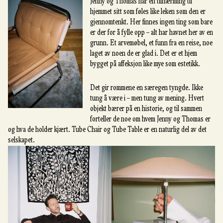
Jenny og Thomas har en tilnærming til
hjemmet sitt som føles like leken som den er
gjennomtenkt. Her finnes ingen ting som bare
er der for å fylle opp – alt har havnet her av en
grunn. Et arvemøbel, et funn fra en reise, noe
laget av noen de er glad i. Det er et hjem
bygget på affeksjon like mye som estetikk.
Det gir rommene en særegen tyngde. Ikke
tung å være i – men tung av mening. Hvert
objekt bærer på en historie, og til sammen
forteller de noe om hvem Jenny og Thomas er
og hva de holder kjært. Tube Chair og Tube Table er en naturlig del av det
selskapet.