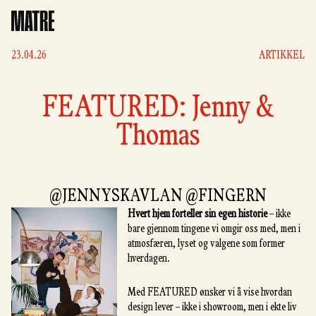
Matre
23.04.26
ARTIKKEL
FEATURED: Jenny &
Thomas
@JENNYSKAVLAN @FINGERN
Hvert hjem forteller sin egen historie
– ikke
bare gjennom tingene vi omgir oss med, men i
atmosfæren, lyset og valgene som former
hverdagen.
Med FEATURED ønsker vi å vise hvordan
design lever – ikke i showroom, men i ekte liv