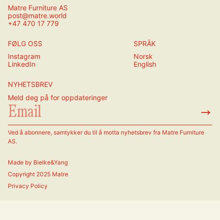
Smithsonian Institute, New York:
I 1982
Matre Furniture AS
post@matre.world
plasserte utstillingen Resells design innenfor den
+47 470 17 779
historiske rammen av skandinavisk modernisme,
og synliggjorde norsk bidrag til denne
FØLG OSS
SPRÅK
tradisjonen.
Instagram
Norsk
LinkedIn
English
NYHETSBREV
Meld deg på for oppdateringer
→
Ved å abonnere, samtykker du til å motta nyhetsbrev fra Matre Furniture
AS.
Made by
Bielke&Yang
Copyright 2025 Matre
Privacy Policy