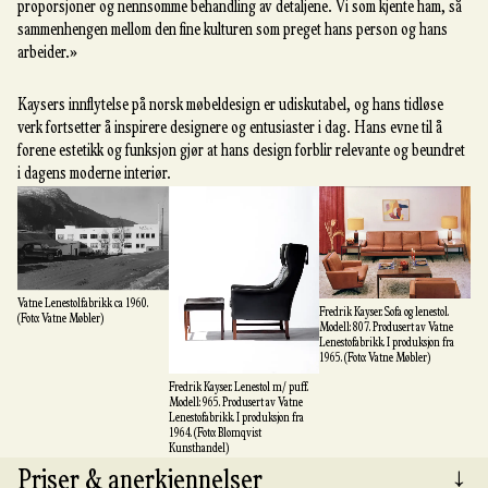
proporsjoner og nennsomme behandling av detaljene. Vi som kjente ham, så
sammenhengen mellom den fine kulturen som preget hans person og hans
arbeider.»
Kaysers innflytelse på norsk møbeldesign er udiskutabel, og hans tidløse
verk fortsetter å inspirere designere og entusiaster i dag. Hans evne til å
forene estetikk og funksjon gjør at hans design forblir relevante og beundret
i dagens moderne interiør.
Vatne Lenestolfabrikk ca 1960.
Fredrik Kayser. Sofa og lenestol.
(Foto: Vatne Møbler)
Modell: 807. Produsert av Vatne
Lenestofabrikk. I produksjon fra
1965. (Foto: Vatne Møbler)
Fredrik Kayser. Lenestol m/ puff.
Modell: 965. Produsert av Vatne
Lenestofabrikk. I produksjon fra
1964. (Foto: Blomqvist
Kunsthandel)
Priser & anerkjennelser
↓