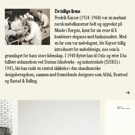
De tidlige årene
Fredrik Kayser (1924-1968) var en markant
norsk møbelkunstner født og oppvokst på
Minde i Bergen, kjent for sin evne til å
kombinere eleganse med funksjonalitet. Med
en far som var møbelagent, ble Kayser tidlig
introdusert for møbeldesign, noe som la
grunnlaget for hans store lidenskap. I 1940 flyttet han til Oslo og etter å ha
fullført utdannelsen ved Statens håndverks- og industriskole (SHKS) i
1945, ble han raskt en sentral skikkelse i den skandinaviske
designbevegelsen, sammen med fremstående designere som Afdal, Brattrud
og Rastad & Relling.
→