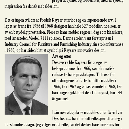
preget av lyshet og modernitet, med en tydelig
inspirasjon fra dansk møbeldesign.
Det er ingen tvil om at Fredrik Kayser etterlot seg en imponerende arv. I
løpet av årene fra 1956 til 1968 designet han hele 327 modeller, noe som er
av en betydelig prestasjon. Flere av hans møbler regnes i dag som klassikere,
med lenestolen Modell 711 i spissen. Denne stolen vant førsteprisen i
Industry Council for Furniture and Furnishing Industry sin stolkonkurranse
i 1960, og har siden blitt et symbol på Kaysers innovative design.
Arv og etter
Dessverre ble Kaysers liv preget av
helseproblemer fra 1966, som dramatisk
reduserte hans produksjon. Til tross for
utfordringene fullførte han åtte modeller i
1966, to i 1967 og én siste modell i 1968, før
han tragisk gikk bort den 19. august, bare 44
år gammel.
I sin nekrolog skrev møbeldesigner Sven Ivar
Dysthe: «... han har satt edle spor etter seg i
norsk møbeldesign. Jeg velger ordet edle, for det dekker hans fine sans for