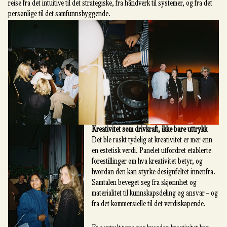
reise fra det intuitive til det strategiske, fra håndverk til systemer, og fra det
personlige til det samfunnsbyggende.
Kreativitet som drivkraft, ikke bare uttrykk
Det ble raskt tydelig at kreativitet er mer enn
en estetisk verdi. Panelet utfordret etablerte
forestillinger om hva kreativitet betyr, og
hvordan den kan styrke designfeltet innenfra.
Samtalen beveget seg fra skjønnhet og
materialitet til kunnskapsdeling og ansvar – og
fra det kommersielle til det verdiskapende.