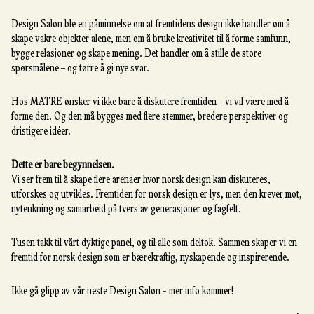
Design Salon ble en påminnelse om at fremtidens design ikke handler om å
skape vakre objekter alene, men om å bruke kreativitet til å forme samfunn,
bygge relasjoner og skape mening. Det handler om å stille de store
spørsmålene – og tørre å gi nye svar.
Hos MATRE ønsker vi ikke bare å diskutere fremtiden – vi vil være med å
forme den. Og den må bygges med flere stemmer, bredere perspektiver og
dristigere idéer.
Dette er bare begynnelsen.
Vi ser frem til å skape flere arenaer hvor norsk design kan diskuteres,
utforskes og utvikles. Fremtiden for norsk design er lys, men den krever mot,
nytenkning og samarbeid på tvers av generasjoner og fagfelt.
Tusen takk til vårt dyktige panel, og til alle som deltok. Sammen skaper vi en
fremtid for norsk design som er bærekraftig, nyskapende og inspirerende.
Ikke gå glipp av vår neste Design Salon - mer info kommer!