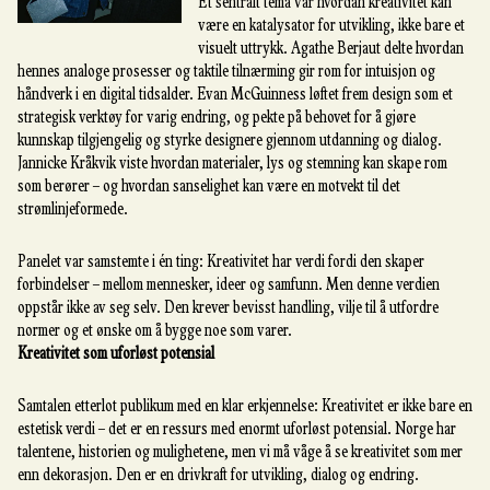
Et sentralt tema var hvordan kreativitet kan
være en katalysator for utvikling, ikke bare et
visuelt uttrykk. Agathe Berjaut delte hvordan
hennes analoge prosesser og taktile tilnærming gir rom for intuisjon og
håndverk i en digital tidsalder. Evan McGuinness løftet frem design som et
strategisk verktøy for varig endring, og pekte på behovet for å gjøre
kunnskap tilgjengelig og styrke designere gjennom utdanning og dialog.
Jannicke Kråkvik viste hvordan materialer, lys og stemning kan skape rom
som berører – og hvordan sanselighet kan være en motvekt til det
strømlinjeformede.
Panelet var samstemte i én ting: Kreativitet har verdi fordi den skaper
forbindelser – mellom mennesker, ideer og samfunn. Men denne verdien
oppstår ikke av seg selv. Den krever bevisst handling, vilje til å utfordre
normer og et ønske om å bygge noe som varer.
Kreativitet som uforløst potensial
Samtalen etterlot publikum med en klar erkjennelse: Kreativitet er ikke bare en
estetisk verdi – det er en ressurs med enormt uforløst potensial. Norge har
talentene, historien og mulighetene, men vi må våge å se kreativitet som mer
enn dekorasjon. Den er en drivkraft for utvikling, dialog og endring.